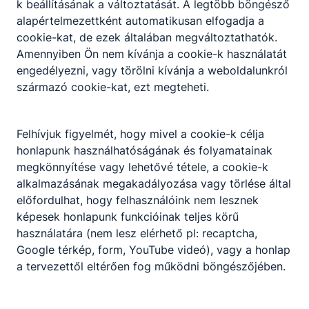
k beállításának a változtatását. A legtöbb böngésző
alapértelmezettként automatikusan elfogadja a
Duális képzőhelyek
cookie-kat, de ezek általában megváltoztathatók.
2025. április 7.
Igazgatóság
Amennyiben Ön nem kívánja a cookie-k használatát
engedélyezni, vagy törölni kívánja a weboldalunkról
származó cookie-kat, ezt megteheti.
Felhívjuk figyelmét, hogy mivel a cookie-k célja
honlapunk használhatóságának és folyamatainak
megkönnyítése vagy lehetővé tétele, a cookie-k
alkalmazásának megakadályozása vagy törlése által
előfordulhat, hogy felhasználóink nem lesznek
képesek honlapunk funkcióinak teljes körű
Iskolai életképek
használatára (nem lesz elérhető pl: recaptcha,
2025. április 6.
Igazgatóság
Google térkép, form, YouTube videó), vagy a honlap
a tervezettől eltérően fog működni böngészőjében.