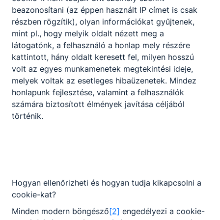
beazonosítani (az éppen használt IP címet is csak
részben rögzítik), olyan információkat gyűjtenek,
mint pl., hogy melyik oldalt nézett meg a
látogatónk, a felhasználó a honlap mely részére
kattintott, hány oldalt keresett fel, milyen hosszú
volt az egyes munkamenetek megtekintési ideje,
melyek voltak az esetleges hibaüzenetek. Mindez
Versenyek
honlapunk fejlesztése, valamint a felhasználók
számára biztosított élmények javítása céljából
2025. augusztus 21.
Igazgatóság
történik.
Hogyan ellenőrizheti és hogyan tudja kikapcsolni a
cookie-kat?
Minden modern böngésző
[2]
engedélyezi a cookie-