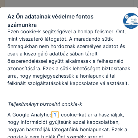
A “maradandó sütik” (persistent cookie) a honlap
elhagyását követően is tárolódnak a számítógépen,
Az Ön adatainak védelme fontos
KATEGÓRIÁK
notebookon vagy mobileszközön.
számunkra
Ezen cookie-k segítségével a honlap felismeri Önt,
mint visszatérő látogatót. A maradandó sütik
önmagukban nem hordoznak személyes adatot és
csak a kiszolgáló adatbázisában tárolt
összerendeléssel együtt alkalmasak a felhasználó
azonosítására. Ezek a sütik lehetőséget biztosítanak
arra, hogy megjegyezhessük a honlapunk által
felkínált szolgáltatásokkal kapcsolatos választásait.
Teljesítményt biztosító cookie-k
Erasmus+ nyári gyakorlatok
A Google Analytics
[1]
cookie-kat arra használjuk,
2025. augusztus 22.
Igazgatóság
hogy információt gyűjtsünk azzal kapcsolatban,
hogyan használják látogatóink honlapunkat. Ezek a
cookie-k nem tudják Önt személy szerint