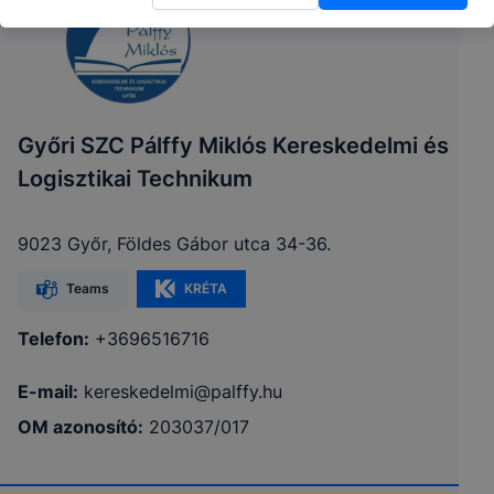
A felhasználói
élmény
A munk
Használatot
javítása, a
Az Ön
lezárásá
elősegítő
honlap
hozzájárulása
tartó id
Győri SZC Pálffy Miklós Kereskedelmi és
cookie-k
használatának
12 hóna
Logisztikai Technikum
kényelmesebbé
tétele
9023 Győr, Földes Gábor utca 34-36.
Információ
Teams
KRÉTA
gyűjtése
2 év uto
Google
Az Ön
oldalunk
munkame
Analytics
hozzájárulása
Telefon:
+3696516716
használatával
számolv
kapcsolatban
E-mail:
kereskedelmi@palffy.hu
OM azonosító:
203037/017
Az adatkezelés, jogalapja, időtartama, adatkezelő
személye, érintett jogai