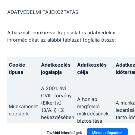
ADATVÉDELMI TÁJÉKOZTATÁS
Partnereink
A használt cookie-val kapcsolatos adatvédelmi
információkat az alábbi táblázat foglalja össze:
Cookie
Adatkezelés
Adatkezelés
Adatkez
típusa
jogalapja
célja
időtart
A 2001. évi
CVIII. törvény
A honlap
(Elkertv.)
A munk
Munkamenet
megfelelő
13/A. § (3)
lezárásá
cookie-k
működésének
bekezdésében
tartó id
biztosítása
foglalt
rendelkezés
További lehetőségek
Mindet elfogadom